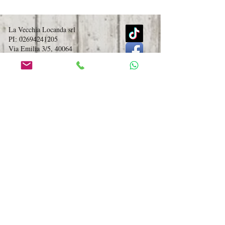
La Vecchia Locanda srl
PI:
02694241205
Via Emilia 3/5, 40064
Ozzano dell'Emilia (BO), Italia
(angolo via Olmatello)
Non perdere un aggiornamento!
Voglio iscrivermi alla tua mailing
list.
Visualizza termini d'uso
Invia