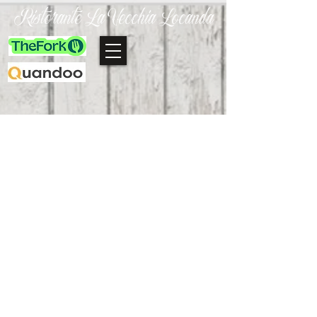
Ristorante La Vecchia Locanda