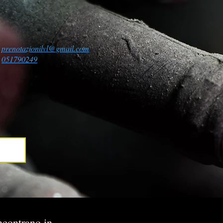
prenotazionilvl@gmail.com
051790249
ncontrano in