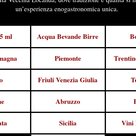
un’esperienza enogastronomica unica.
75 ml
Acqua Bevande Birre
Bo
magna
Piemonte
Trentin
o
Friuli Venezia Giulia
T
he
Abruzzo
ata
Sicilia
Vini