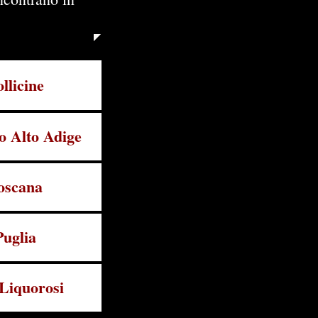
llicine
o Alto Adige
oscana
Puglia
 Liquorosi