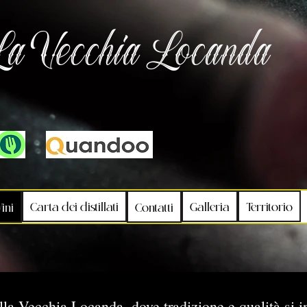
La Vecchia Locanda
Carta dei distillati
Galleria
Territorio
ini
Contatti
lla Vecchia Locanda, dove tradizione e qualità si i