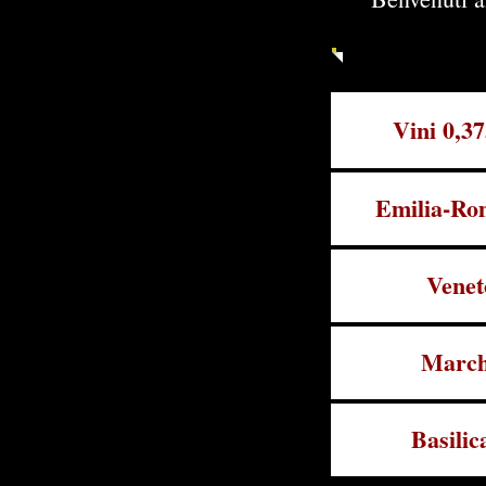
Vini 0,3
Emilia-Ro
Venet
Marc
Basilic