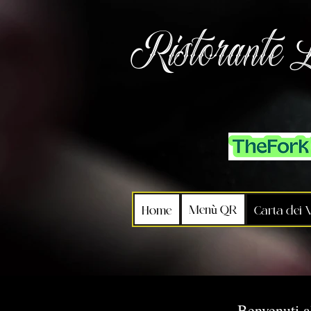
Ristorante 
Menù QR
Home
Carta dei V
Benvenuti a