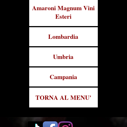
Amaroni Magnum Vini
Esteri
Lombardia
Umbria
Campania
TORNA AL MENU'