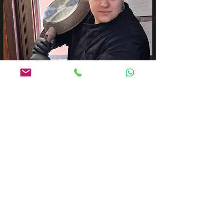
Lara Varignana
La nostra eccezionale
cameriera, una professionista
attenta, gentile e sempre