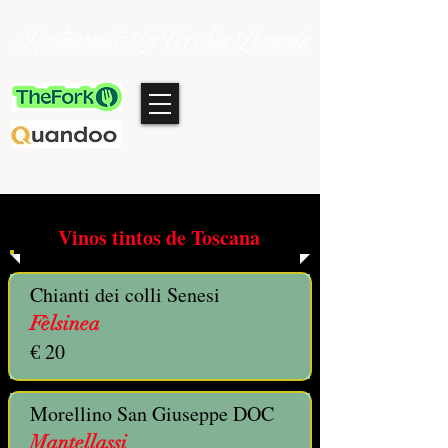
Restaurante La Vecchia Locanda
Vinos tintos de Toscana
Chianti dei colli Senesi
Fèlsinea
€ 20
Morellino San Giuseppe DOC
Mantellassi