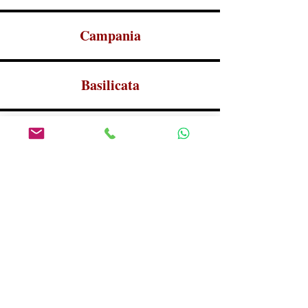
Campania
Basilicata
Sicilia
Vinos Licorosos, Cervezas y
Bebidas
Vuelve al menú