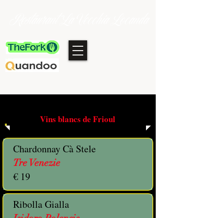
Restaurant La Vecchia Locanda
Vins blancs de Frioul
Chardonnay Cà Stele
Tre Venezie
€ 19
Ribolla Gialla