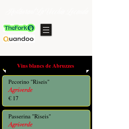
Restaurant La Vecchia Locanda
Vins blancs de Abruzzes
Pecorino "Riseis"
Agriverde
€ 17
Passerina "Riseis"
Agriverde