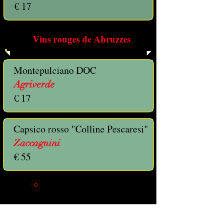
€ 17
Vins rouges de Abruzzes
Montepulciano DOC
Agriverde
€ 17
Capsico rosso "Colline Pescaresi"
Zaccagnini
€ 55
"
°
"
Une seule bouteille