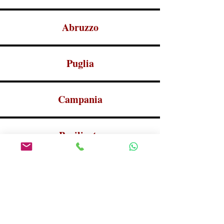
Abruzzo
Puglia
Campania
Basilicata
Sicilia
Vins Liquoreux, Bières et
Boissons